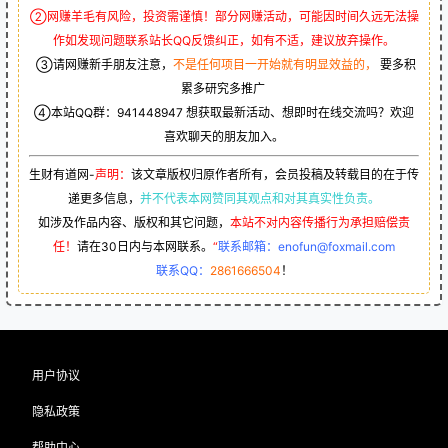
②网赚羊毛有风险，投资需谨慎！部分网赚活动，可能因时间久远无法操
作如发现问题联系站长QQ反馈纠正，如有不适，建议放弃操作。
③请网赚新手朋友注意，
不是任何项目一开始就有明显效益的，
要多积
累多研究多推广
④本站QQ群：
941448947
想获取最新活动、想即时在线交流吗？欢迎
喜欢聊天的朋友加入。
生财有道网-
声明：
该文章版权归原作者所有，会员投稿及转载目的在于传
递更多信息，
并不代表本网赞同其观点和对其真实性负责。
如涉及作品内容、版权和其它问题，
本站不对内容传播行为承担赔偿责
任！
请在30日内与本网联系。
“
联系邮箱：enofun@foxmail.com
联系QQ：
2861666504
！
用户协议
隐私政策
帮助中心