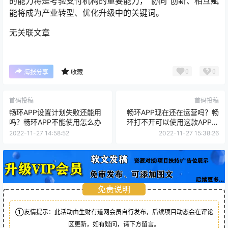
的能力将是考验支付机构的重要能力，“协同”创新、相互赋
能将成为产业转型、优化升级中的关键词。
无关联文章
0
0
海报分享
收藏
首码投稿
首码投稿
畅环APP设置计划失败还能用
畅环APP现在还在运营吗？畅
吗？畅环APP不能使用怎么办
环打不开可以使用这款APP更
靠谱
2022-11-27 14:58:52
2022-11-27 15:38:26
免责说明
①友情提示：此活动由生财有道网会员自行发布，后续项目动态会在评论
区更新，如有疑问，请下方留言。