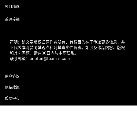
项目精选
首码投稿
声明：该文章版权归原作者所有，转载目的在于传递更多信息，并
不代表本网赞同其观点和对其真实性负责。如涉及作品内容、版权
和其它问题，请在30日内与本网联系。
联系邮箱：enofun@foxmail.com
用户协议
隐私政策
帮助中心
近期文章
首页
专题
会员
搜索
菜单
我的
幻颜秀秀官网口令131314