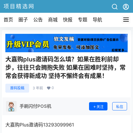
项目精选网
首页
圈子
公告
商城
快报
专题
导航
大嘉购pIus邀请码怎么填？如果在胜利前却
步，往往只会拥抱失败 如果在困难时坚持，常
常会获得新成功 坚持不懈终会有成果！
0
首码投稿
3 年前
手刷闪付POS机
关注
私信
大嘉购PIus邀请码13293099961