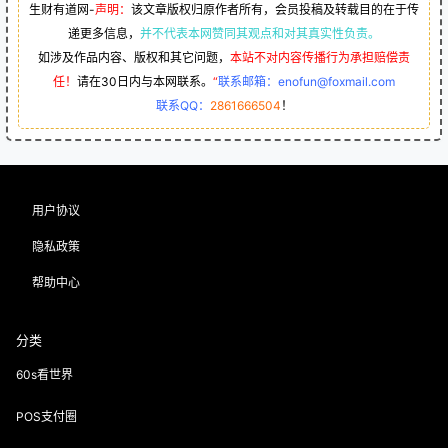
生财有道网-
声明：
该文章版权归原作者所有，会员投稿及转载目的在于传
递更多信息，
并不代表本网赞同其观点和对其真实性负责。
如涉及作品内容、版权和其它问题，
本站不对内容传播行为承担赔偿责
任！
请在30日内与本网联系。
“
联系邮箱：enofun@foxmail.com
联系QQ：
2861666504
！
用户协议
隐私政策
帮助中心
分类
60s看世界
POS支付圈