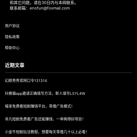
和其它问题，请在30日内与本网联系。
联系邮箱：enofun@foxmail.com
用户协议
隐私政策
帮助中心
近期文章
幻颜秀秀官网口令131314
抖推猫app邀请正确填写方法，新人填写LSYL4W
喵享免费看短剧赚钱平台，零撸广告模式！
非凡短剧免费看广告还能赚钱，一举两得好项目！
小金牛短剧玩法教程，想要每天零撸几十以上必看！