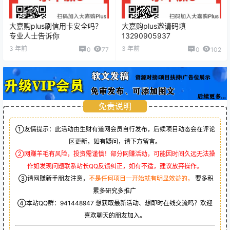
大嘉购plus刷信用卡安全吗？
大嘉购plus邀请码填
专业人士告诉你
13290905937
3 年前
3 年前
0
77
0
102
免责说明
①友情提示：此活动由生财有道网会员自行发布，后续项目动态会在评论
区更新，如有疑问，请下方留言。
②网赚羊毛有风险，投资需谨慎！部分网赚活动，可能因时间久远无法操
作如发现问题联系站长QQ反馈纠正，如有不适，建议放弃操作。
③请网赚新手朋友注意，
不是任何项目一开始就有明显效益的，
要多积
累多研究多推广
④本站QQ群：
941448947
想获取最新活动、想即时在线交流吗？欢迎
喜欢聊天的朋友加入。