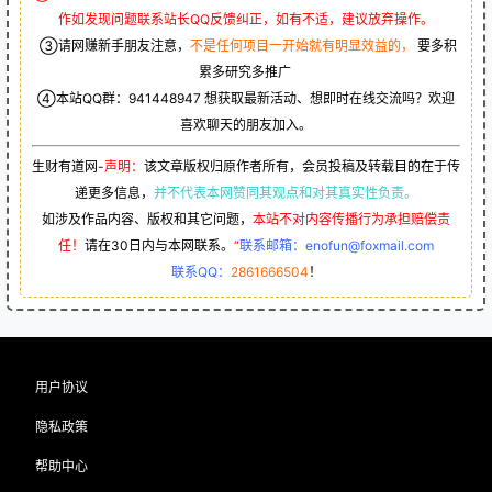
作如发现问题联系站长QQ反馈纠正，如有不适，建议放弃操作。
③请网赚新手朋友注意，
不是任何项目一开始就有明显效益的，
要多积
累多研究多推广
④本站QQ群：
941448947
想获取最新活动、想即时在线交流吗？欢迎
喜欢聊天的朋友加入。
生财有道网-
声明：
该文章版权归原作者所有，会员投稿及转载目的在于传
递更多信息，
并不代表本网赞同其观点和对其真实性负责。
如涉及作品内容、版权和其它问题，
本站不对内容传播行为承担赔偿责
任！
请在30日内与本网联系。
“
联系邮箱：enofun@foxmail.com
联系QQ：
2861666504
！
用户协议
隐私政策
帮助中心