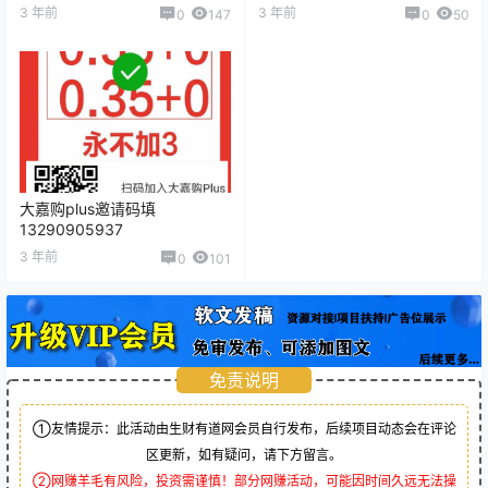
3 年前
3 年前
0
147
0
50
大嘉购plus邀请码填
13290905937
3 年前
0
101
免责说明
①友情提示：此活动由生财有道网会员自行发布，后续项目动态会在评论
区更新，如有疑问，请下方留言。
②网赚羊毛有风险，投资需谨慎！部分网赚活动，可能因时间久远无法操