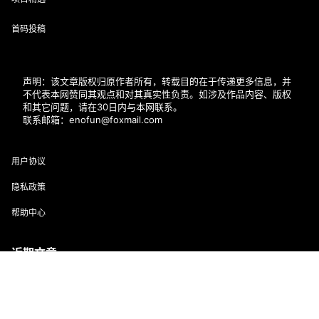
首码投稿
声明：该文章版权归原作者所有，转载目的在于传递更多信息，并
不代表本网赞同其观点和对其真实性负责。如涉及作品内容、版权
和其它问题，请在30日内与本网联系。
联系邮箱：enofun@foxmail.com
用户协议
隐私政策
帮助中心
近期文章
首页
专题
会员
搜索
菜单
我的
幻颜秀秀官网口令131314
抖推猫app邀请正确填写方法，新人填写LSYL4W