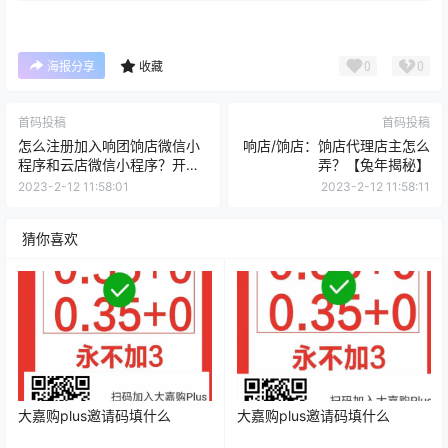
0
0
海报分享
收藏
首码投稿
首码投稿
怎么注册加入响团饷店微信小
响店/饷店：饷店代理店主怎么
程序和云店微信小程序？开网
弄？【兔年揭秘】
店店主要钱？
2023-2-12 11:58:01
2023-2-12 11:58:11
猜你喜欢
大嘉购plus邀请码填什么
大嘉购plus邀请码填什么