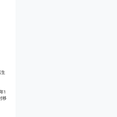
嘉生
年1
时移