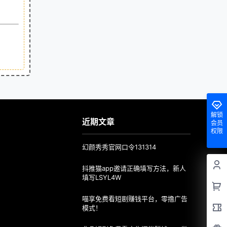
解锁
近期文章
会员
权限
幻颜秀秀官网口令131314
抖推猫app邀请正确填写方法，新人
填写LSYL4W
喵享免费看短剧赚钱平台，零撸广告
模式！