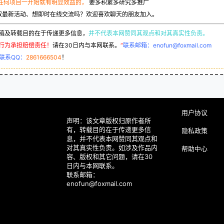
任何项目一开始就有明显效益的，
要多积累多研究多推广
取最新活动、想即时在线交流吗？欢迎喜欢聊天的朋友加入。
稿及转载目的在于传递更多信息，
并不代表本网赞同其观点和对其真实性负责。
行为承担赔偿责任！
请在30日内与本网联系。
“
联系邮箱：enofun@foxmail.com
联系QQ：
2861666504
！
用户协议
声明：该文章版权归原作者所
有，转载目的在于传递更多信
隐私政策
息，并不代表本网赞同其观点和
对其真实性负责。如涉及作品内
帮助中心
容、版权和其它问题，请在30
日内与本网联系。
联系邮箱：
enofun@foxmail.com