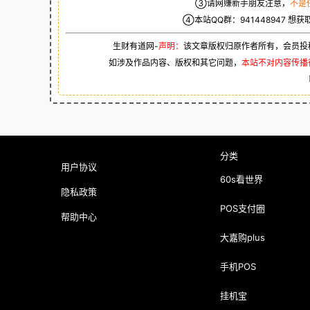
③请网赚新手朋友注意，
不是
④本站QQ群：
941448947
想获
生财有道网-
声明：
该文章版权归原作者所有，会员投
如涉及作品内容、版权和其它问题，
本站不对内容传播
分类
用户协议
60s看世界
隐私政策
POS支付圈
帮助中心
大嘉购plus
手机POS
挂机宝