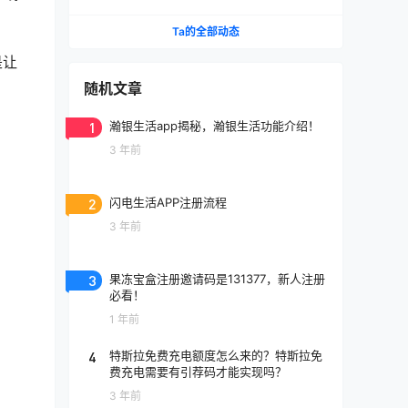
Ta的全部动态
是让
随机文章
1
瀚银生活app揭秘，瀚银生活功能介绍！
3 年前
2
闪电生活APP注册流程
3 年前
3
果冻宝盒注册邀请码是131377，新人注册
必看！
1 年前
4
特斯拉免费充电额度怎么来的？特斯拉免
费充电需要有引荐码才能实现吗？
3 年前