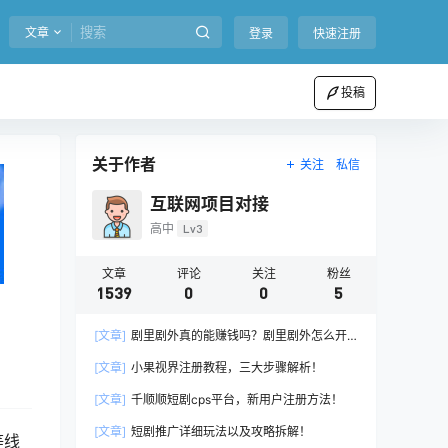
文章
登录
快速注册
投稿
关于作者
关注
私信
互联网项目对接
高中
Lv3
文章
评论
关注
粉丝
1539
0
0
5
[文章]
剧里剧外真的能赚钱吗？剧里剧外怎么开
通推广权限？
[文章]
小果视界注册教程，三大步骤解析！
[文章]
千顺顺短剧cps平台，新用户注册方法！
[文章]
短剧推广详细玩法以及攻略拆解！
等线