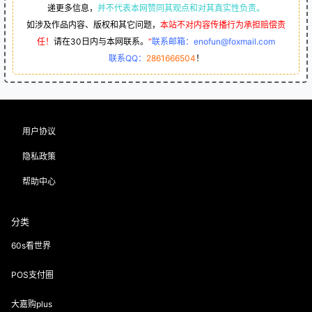
递更多信息，
并不代表本网赞同其观点和对其真实性负责。
如涉及作品内容、版权和其它问题，
本站不对内容传播行为承担赔偿责
任！
请在30日内与本网联系。
“
联系邮箱：enofun@foxmail.com
联系QQ：
2861666504
！
用户协议
隐私政策
帮助中心
分类
60s看世界
POS支付圈
大嘉购plus