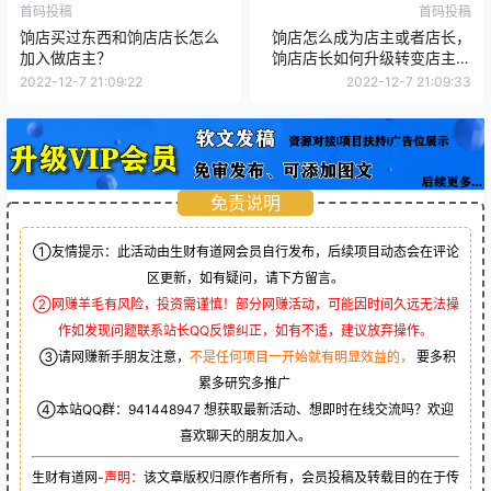
首码投稿
首码投稿
饷店买过东西和饷店店长怎么
饷店怎么成为店主或者店长，
加入做店主？
饷店店长如何升级转变店主？
新人关注！
2022-12-7 21:09:22
2022-12-7 21:09:33
免责说明
①友情提示：此活动由生财有道网会员自行发布，后续项目动态会在评论
区更新，如有疑问，请下方留言。
②网赚羊毛有风险，投资需谨慎！部分网赚活动，可能因时间久远无法操
作如发现问题联系站长QQ反馈纠正，如有不适，建议放弃操作。
③请网赚新手朋友注意，
不是任何项目一开始就有明显效益的，
要多积
累多研究多推广
④本站QQ群：
941448947
想获取最新活动、想即时在线交流吗？欢迎
喜欢聊天的朋友加入。
生财有道网-
声明：
该文章版权归原作者所有，会员投稿及转载目的在于传