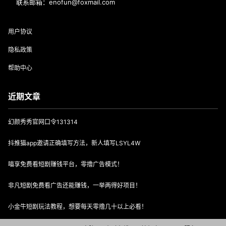
联系邮箱：enofun@foxmail.com
用户协议
隐私政策
帮助中心
近期文章
幻颜秀秀官网口令131314
抖推猫app邀请正确填写方法，新人填写LSYL4W
喵享免费看短剧赚钱平台，零撸广告模式！
非凡短剧免费看广告还能赚钱，一举两得好项目！
小金牛短剧玩法教程，想要每天零撸几十以上必看！