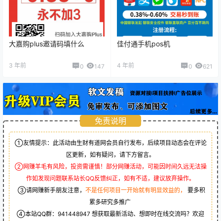
大嘉购plus邀请码填什么
佳付通手机pos机
3 年前
4 年前
0
147
0
621
免责说明
①友情提示：此活动由生财有道网会员自行发布，后续项目动态会在评论
区更新，如有疑问，请下方留言。
②网赚羊毛有风险，投资需谨慎！部分网赚活动，可能因时间久远无法操
作如发现问题联系站长QQ反馈纠正，如有不适，建议放弃操作。
③请网赚新手朋友注意，
不是任何项目一开始就有明显效益的，
要多积
累多研究多推广
④本站QQ群：
941448947
想获取最新活动、想即时在线交流吗？欢迎