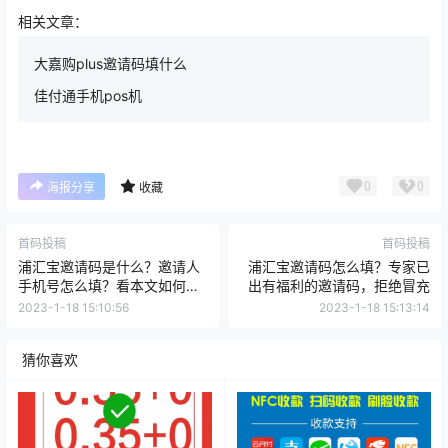
相关文章：
大嘉购plus邀请码填什么
佳付通手机pos机
0
0
海报分享
收藏
首码投稿
首码投稿
浦汇宝邀请码是什么？邀请人
浦汇宝邀请码怎么填？专家已
手机号怎么填？看本文如何讲
出有福利的邀请码，拒绝冒充
述？
2023-1-18 15:10:56
2023-1-18 15:13:14
猜你喜欢