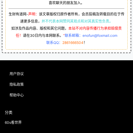
喜欢聊天的朋友加入。
生财有道网-
声明：
该文章版权归原作者所有，会员投稿及转载目的在于传
递更多信息，
并不代表本网赞同其观点和对其真实性负责。
如涉及作品内容、版权和其它问题，
本站不对内容传播行为承担赔偿责
任！
请在30日内与本网联系。
“
联系邮箱：enofun@foxmail.com
联系QQ：
2861666504
！
用户协议
隐私政策
帮助中心
分类
60s看世界