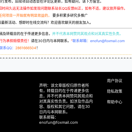
行发布，后续项目动态会在评论区更新，如有疑问，请下方留言。
因时间久远无法操作如发现问题联系站长QQ反馈纠正，如有不适，建议放弃操作。
任何项目一开始就有明显效益的，
要多积累多研究多推广
取最新活动、想即时在线交流吗？欢迎喜欢聊天的朋友加入。
稿及转载目的在于传递更多信息，
并不代表本网赞同其观点和对其真实性负责。
行为承担赔偿责任！
请在30日内与本网联系。
“
联系邮箱：enofun@foxmail.com
联系QQ：
2861666504
！
用户协议
声明：该文章版权归原作者所
有，转载目的在于传递更多信
隐私政策
息，并不代表本网赞同其观点和
对其真实性负责。如涉及作品内
帮助中心
容、版权和其它问题，请在30
日内与本网联系。
联系邮箱：
enofun@foxmail.com