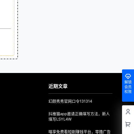
解锁
近期文章
会员
权限
幻颜秀秀官网口令131314
抖推猫app邀请正确填写方法，新人
填写LSYL4W
喵享免费看短剧赚钱平台，零撸广告