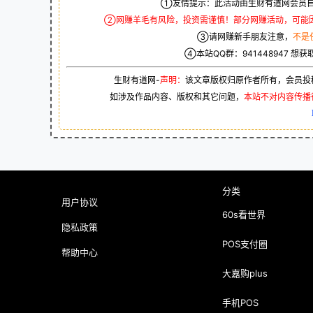
①友情提示：此活动由生财有道网会员自
②网赚羊毛有风险，投资需谨慎！部分网赚活动，可能
③请网赚新手朋友注意，
不是
④本站QQ群：
941448947
想获
生财有道网-
声明：
该文章版权归原作者所有，会员投
如涉及作品内容、版权和其它问题，
本站不对内容传播
分类
用户协议
60s看世界
隐私政策
POS支付圈
帮助中心
大嘉购plus
手机POS