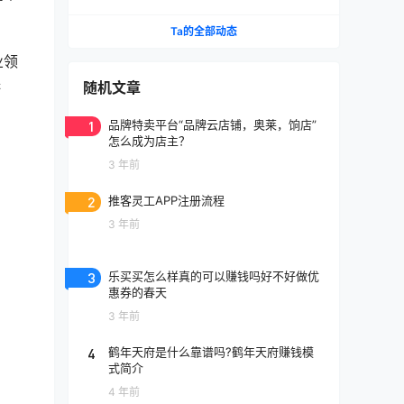
Ta的全部动态
业领
保
随机文章
1
品牌特卖平台“品牌云店铺，奥莱，饷店”
怎么成为店主？
3 年前
2
推客灵工APP注册流程
3 年前
3
乐买买怎么样真的可以赚钱吗好不好做优
惠券的春天
3 年前
4
鹤年天府是什么靠谱吗?鹤年天府赚钱模
式简介
4 年前