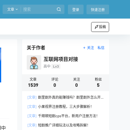
文章
登录
快速注册
投稿
关于作者
关注
私信
互联网项目对接
高中
Lv3
文章
评论
关注
粉丝
1539
0
0
5
[文章]
剧里剧外真的能赚钱吗？剧里剧外怎么开
通推广权限？
[文章]
小果视界注册教程，三大步骤解析！
[文章]
千顺顺短剧cps平台，新用户注册方法！
[文章]
短剧推广详细玩法以及攻略拆解！
潮中