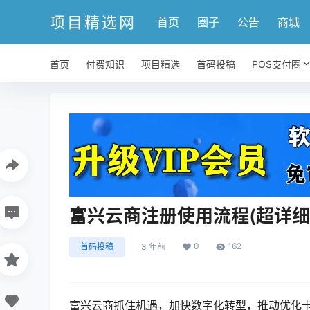
项目精选网
首页
圈子
公告
商城
首页
付费知识
项目精选
首码投稿
POS支付圈
富兴云商注册使用流程(超详细
0
162
首码投稿
3 年前
富兴云商抓住机遇，加快数字化转型，推动优化