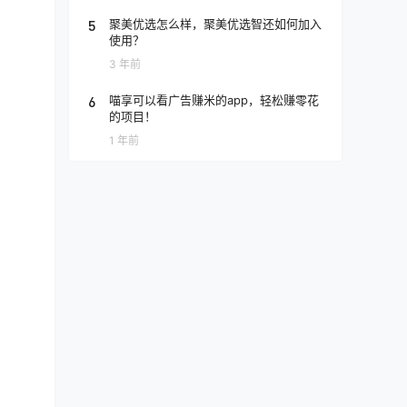
5
聚美优选怎么样，聚美优选智还如何加入
使用？
3 年前
6
喵享可以看广告赚米的app，轻松赚零花
的项目！
1 年前