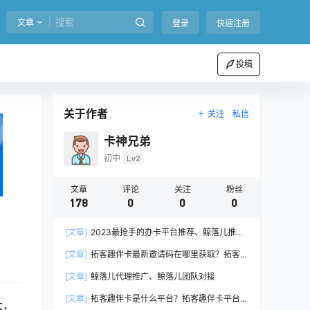
文章
登录
快速注册
投稿
关于作者
关注
私信
卡神兄弟
初中
Lv2
文章
评论
关注
粉丝
178
0
0
0
[文章]
2023最抢手的办卡平台推荐、鲸落儿推卡
支付人首选
[文章]
拓客趣伴卡最新邀请码在哪里获取？拓客
趣伴卡首码注册
[文章]
鲸落儿代理推广、鲸落儿团队对接
[文章]
拓客趣伴卡是什么平台？拓客趣伴卡平台
大，