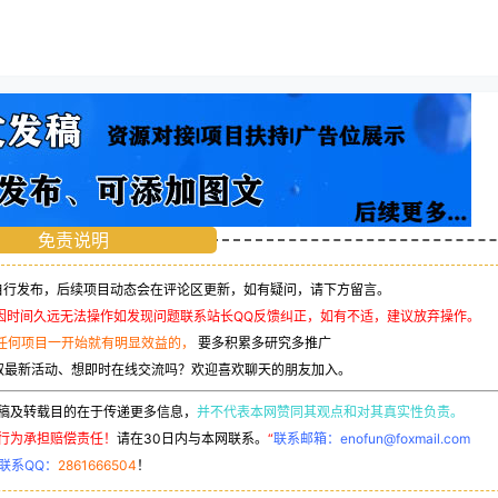
免责说明
行发布，后续项目动态会在评论区更新，如有疑问，请下方留言。
因时间久远无法操作如发现问题联系站长QQ反馈纠正，如有不适，建议放弃操作。
任何项目一开始就有明显效益的，
要多积累多研究多推广
取最新活动、想即时在线交流吗？欢迎喜欢聊天的朋友加入。
稿及转载目的在于传递更多信息，
并不代表本网赞同其观点和对其真实性负责。
行为承担赔偿责任！
请在30日内与本网联系。
“
联系邮箱：enofun@foxmail.com
联系QQ：
2861666504
！