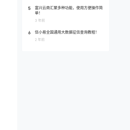
5
富兴云商汇聚多种功能，使用方便操作简
单！
3 年前
6
信小易全国通用大数据征信查询教程！
2 年前