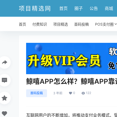
项目精选网
首页
圈子
公告
商城
首页
付费知识
项目精选
首码投稿
POS支付圈
鲸嘻APP怎么样？鲸嘻APP靠
0
122
首码投稿
3 年前
互联网用户的不断增加，将推动支付业务模式、