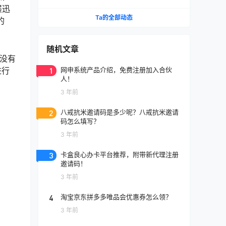
介绍
展迅
Ta的全部动态
的
随机文章
内没有
1
网申系统产品介绍，免费注册加入合伙
进行
人！
3 年前
2
八戒抗米邀请码是多少呢？八戒抗米邀请
码怎么填写？
3 年前
3
卡盒良心办卡平台推荐，附带新代理注册
邀请码！
3 年前
4
淘宝京东拼多多唯品会优惠券怎么领？
3 年前