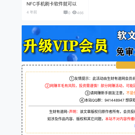
NFC手机刷卡软件就可以
4 年前
0
466
①友情提示：此活动由生财有道网会员自
②网赚羊毛有风险，投资需谨慎！部分网赚活动，可能
③请网赚新手朋友注意，
不是
④本站QQ群：
941448947
想获
生财有道网-
声明：
该文章版权归原作者所有，会员投
如涉及作品内容、版权和其它问题，
本站不对内容传播