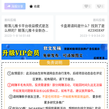
0
0
海报分享
收藏
首码投稿
首码投稿
鲸落儿推卡平台收益模式是怎
卡盒邀请码是什么？找到了是
么样的？鲸落儿推卡全新办卡
423XE8XF
模式
2023-1-8 14:51:48
2023-1-9 9:34:20
免责说明
①友情提示：此活动由生财有道网会员自行发布，后续项目动态会在评论
区更新，如有疑问，请下方留言。
②网赚羊毛有风险，投资需谨慎！部分网赚活动，可能因时间久远无法操
作如发现问题联系站长QQ反馈纠正，如有不适，建议放弃操作。
③请网赚新手朋友注意，
不是任何项目一开始就有明显效益的，
要多积
累多研究多推广
④本站QQ群：
941448947
想获取最新活动、想即时在线交流吗？欢迎