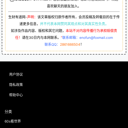
喜欢聊天的朋友加入。
生财有道网-
声明：
该文章版权归原作者所有，会员投稿及转载目的在于传
递更多信息，
并不代表本网赞同其观点和对其真实性负责。
如涉及作品内容、版权和其它问题，
本站不对内容传播行为承担赔偿责
任！
请在30日内与本网联系。
“
联系邮箱：enofun@foxmail.com
联系QQ：
2861666504
！
用户协议
隐私政策
帮助中心
分类
60s看世界