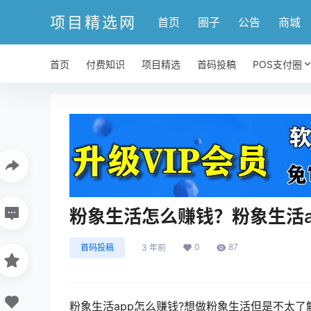
项目精选网
首页
圈子
公告
商城
首页
付费知识
项目精选
首码投稿
POS支付圈
粉象生活怎么赚钱？粉象生活a
0
87
首码投稿
3 年前
粉象生活app怎么赚钱?想做粉象生活但是不太