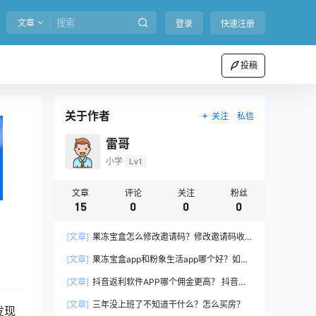
文章
登录
快速注册
投稿
关于作者
关注
私信
雷哥
小学
Lv1
文章
评论
关注
粉丝
15
0
0
0
[文章]
果冻宝盒怎么修改邀请码？修改邀请码收
费吗？
[文章]
果冻宝盒app和粉象生活app哪个好？如何
选择适合你的返利平台！
[文章]
抖音返利软件APP哪个佣金更高？ 抖音官
方返利软件是什么意思？
[文章]
三年没上班了不知道干什么？怎么买房？
发现