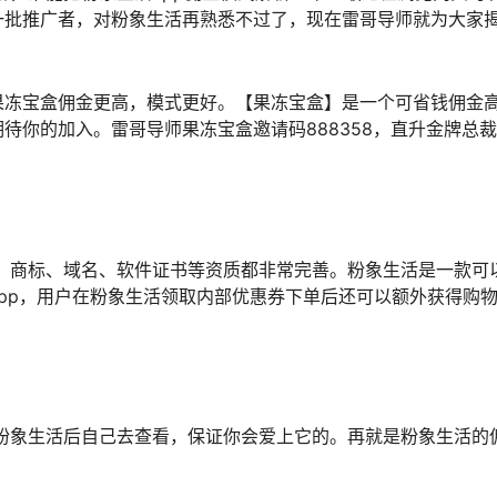
一批推广者，对粉象生活再熟悉不过了，现在雷哥导师就为大家
果冻宝盒佣金更高，模式更好。【果冻宝盒】是一个可省钱佣金
待你的加入。雷哥导师果冻宝盒邀请码888358，直升金牌总
、商标、域名、软件证书等资质都非常完善。粉象生活是一款可
pp，用户在粉象生活领取内部优惠券下单后还可以额外获得购
粉象生活后自己去查看，保证你会爱上它的。再就是粉象生活的