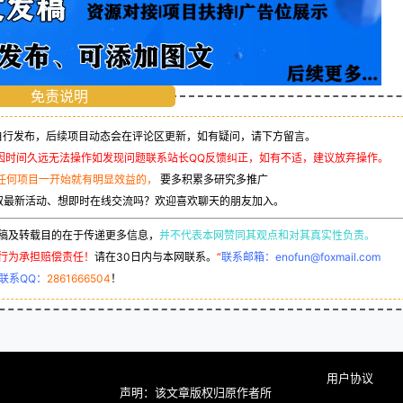
免责说明
行发布，后续项目动态会在评论区更新，如有疑问，请下方留言。
因时间久远无法操作如发现问题联系站长QQ反馈纠正，如有不适，建议放弃操作。
任何项目一开始就有明显效益的，
要多积累多研究多推广
取最新活动、想即时在线交流吗？欢迎喜欢聊天的朋友加入。
稿及转载目的在于传递更多信息，
并不代表本网赞同其观点和对其真实性负责。
行为承担赔偿责任！
请在30日内与本网联系。
“
联系邮箱：enofun@foxmail.com
联系QQ：
2861666504
！
用户协议
声明：该文章版权归原作者所