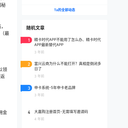
揭秘
Ta的全部动态
高，
随机文章
裁（最
1
精卡时代APP不能用了怎么办、精卡时代
APP最新替代APP
3 年前
2
富兴云商为什么不能打开？真相是倒闭多
日了
以领
物返
3 年前
3
申卡系统-5年申卡老品牌
3 年前
4
大嘉购注册首页-无需填写邀请码
佣金
4 年前