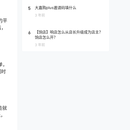
5
大嘉购plus邀请码填什么
3 年前
的平
后，
6
【饷店】响店怎么从店长升级成为店主？
饷店怎么开？
3 年前
单，
同时
些就
低，