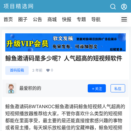
项目精选网
首页
圈子
公告
商城
快报
专题
导航
鲸鱼邀请码是多少呢？人气超高的短视频软件
0
首码投稿
3 年前
最爱积的的
关注
私信
鲸鱼邀请码BWTANKOC鲸鱼邀请码鲸鱼短视频人气超高的
短视频播放器推荐给大家，不管你喜欢什么类型的短视频
都能在里面享受，最主要的是还能直接搜索感兴趣的事物
或者是主播，每天娱乐放松最佳的宝藏神器，鲸鱼短视频