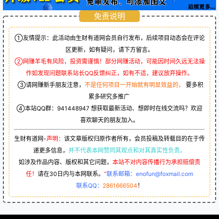
免责说明
①友情提示：此活动由生财有道网会员自行发布，后续项目动态会在评论
区更新，如有疑问，请下方留言。
②网赚羊毛有风险，投资需谨慎！部分网赚活动，可能因时间久远无法操
作如发现问题联系站长QQ反馈纠正，如有不适，建议放弃操作。
③请网赚新手朋友注意，
不是任何项目一开始就有明显效益的，
要多积
累多研究多推广
④本站QQ群：
941448947
想获取最新活动、想即时在线交流吗？欢迎
喜欢聊天的朋友加入。
生财有道网-
声明：
该文章版权归原作者所有，会员投稿及转载目的在于传
递更多信息，
并不代表本网赞同其观点和对其真实性负责。
如涉及作品内容、版权和其它问题，
本站不对内容传播行为承担赔偿责
任！
请在30日内与本网联系。
“
联系邮箱：enofun@foxmail.com
联系QQ：
2861666504
！