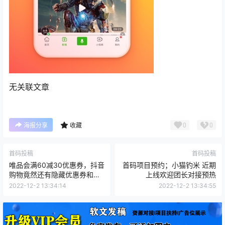
无关联文章
0
0
海报分享
收藏
首码投稿
首码投稿
唯品会满60减30优惠券，抖音
首码项目预约；小猫钓米 近期
购物竟然还有隐藏优惠券和返
上线欢迎团长对接预热
利?
2022-12-2 13:34:14
2022-12-2 13:34:55