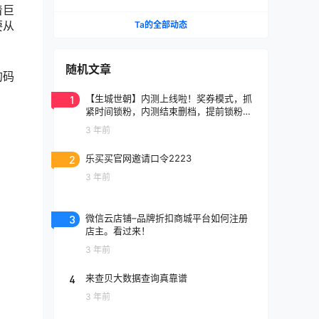
全吗？
着巨
要从
Ta的全部动态
随机文章
的码
1
【生城世朝】内测上线啦！奖券模式，抓
紧时间锁粉，内测结束删档，提前锁粉上
线就躺赚！
3 年前
2
乐买买官网邀请口令2223
3 年前
3
微信云店铺–品牌折扣商城平台如何注册
店主。看过来！
3 年前
4
来查贝大数据查询真靠谱
3 年前