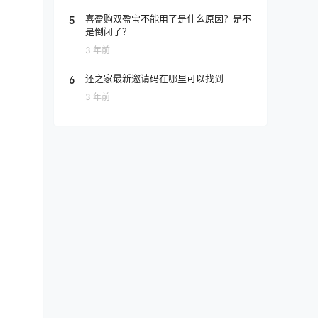
5
喜盈购双盈宝不能用了是什么原因？是不
是倒闭了？
3 年前
6
还之家最新邀请码在哪里可以找到
3 年前