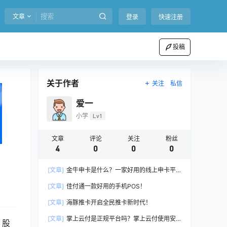
文章
登录
快速注册
投稿
关于作者
关注
私信
爱一
小学
Lv1
文章
评论
关注
粉丝
4
0
0
0
[文章]
金牛申卡是什么？一家好用的线上申卡平
台！
[文章]
佳付通一款好用的手机POS！
[文章]
海豚推卡开启全民推卡新时代！
[文章]
掌上云付是正规平台吗？掌上云付使用安
、股