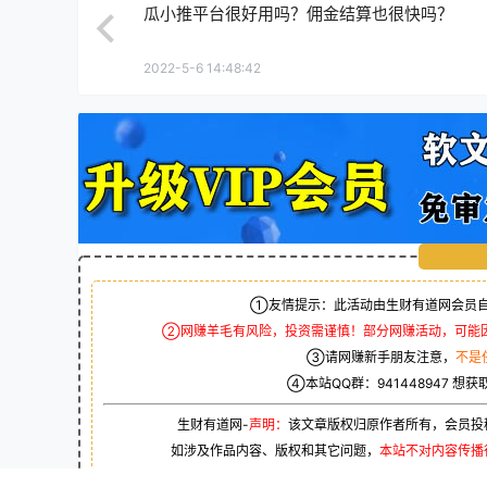
瓜小推平台很好用吗？佣金结算也很快吗？
2022-5-6 14:48:42
①友情提示：此活动由生财有道网会员自
②网赚羊毛有风险，投资需谨慎！部分网赚活动，可能
③请网赚新手朋友注意，
不是
④本站QQ群：
941448947
想获
生财有道网-
声明：
该文章版权归原作者所有，会员投
如涉及作品内容、版权和其它问题，
本站不对内容传播