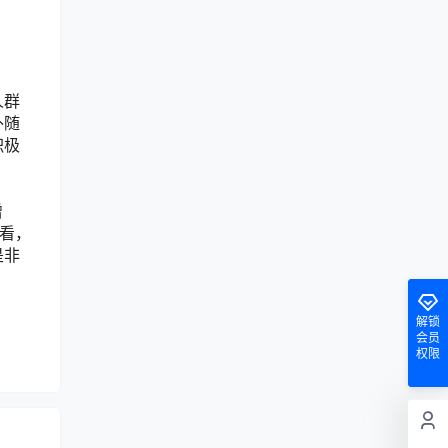
人群
外随
积极
增
来看，
是非
解锁
会员
权限