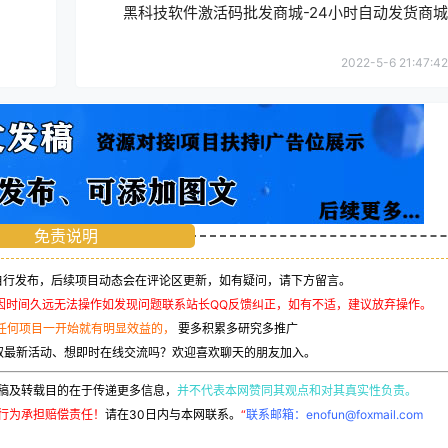
黑科技软件激活码批发商城-24小时自动发货商城
2022-5-6 21:47:42
免责说明
行发布，后续项目动态会在评论区更新，如有疑问，请下方留言。
因时间久远无法操作如发现问题联系站长QQ反馈纠正，如有不适，建议放弃操作。
任何项目一开始就有明显效益的，
要多积累多研究多推广
取最新活动、想即时在线交流吗？欢迎喜欢聊天的朋友加入。
稿及转载目的在于传递更多信息，
并不代表本网赞同其观点和对其真实性负责。
行为承担赔偿责任！
请在30日内与本网联系。
“
联系邮箱：enofun@foxmail.com
联系QQ：
2861666504
！