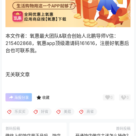
本文作者：氧惠最大团队&联合创始人北鹏导师V信：
215402868，氧惠app顶级邀请码161616，注册好氧惠后
台也可联系我。
无关联文章
0
0
海报分享
收藏
乐买买
好省
美逛
高省
首码投稿
首码投稿
微信上的饷店是正品吗，饷店
开通饷店做店主该怎么操作？