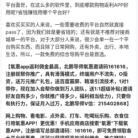
平台面世，在这么多的软件里，到底哪款购物返利APP好
用呢?省钱赚钱用哪个平台好?
喜欢买买买的人来说，一些需要收费的平台自然就直接
pass了，因为我们就是要省钱的；还有就是不推荐对接商
城单一的平台，对于大部分人来说，很少会单一在一个平
台购买东西，而且除了日常网购，还有外卖、出行、本地
生活，所以，一款免费的综合导购平台是首选。
【氧惠app返利佣金最高，北鹏导师氧惠邀请码161616，
注册就帮你推广，具有滑落模式，终端用户不流失，O投
资，送万元推广礼包，送百度霸屏、精准引流技术，1对1
带你，现在加入会帮你做到万人团队，送1:1超级补贴(邀请
好友自购多少，你就推广得多少，福利相当给力)，只要你
有执行力，保证月入过万，北鹏导师V信：215402868】
网上购物、看电影、点外卖、打车、吃喝玩乐购、衣食住
行用氧惠APP！更优惠！手机应用商店搜索“氧惠”下载氧
惠APP，注册填写总部邀请码：161616，即可免费领取各
大平台优惠券，还可以获得超高的返利佣金，推广赚钱！