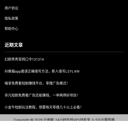
用户协议
隐私政策
帮助中心
近期文章
幻颜秀秀官网口令131314
抖推猫app邀请正确填写方法，新人填写LSYL4W
喵享免费看短剧赚钱平台，零撸广告模式！
非凡短剧免费看广告还能赚钱，一举两得好项目！
小金牛短剧玩法教程，想要每天零撸几十以上必看！
Copyright © 2026
云电脑_24小时在线VPS挂机宝_3-5元云服务器
豫ICP备15034583号-3