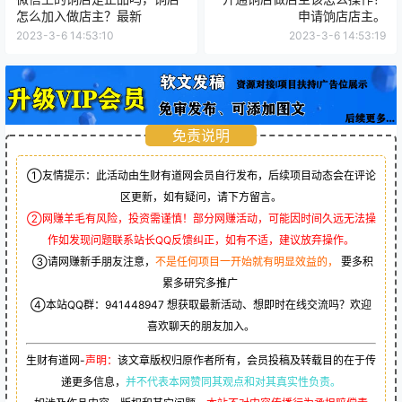
怎么加入做店主？最新
申请饷店店主。
2023-3-6 14:53:10
2023-3-6 14:53:19
免责说明
①友情提示：此活动由生财有道网会员自行发布，后续项目动态会在评论
区更新，如有疑问，请下方留言。
②网赚羊毛有风险，投资需谨慎！部分网赚活动，可能因时间久远无法操
作如发现问题联系站长QQ反馈纠正，如有不适，建议放弃操作。
③请网赚新手朋友注意，
不是任何项目一开始就有明显效益的，
要多积
累多研究多推广
④本站QQ群：
941448947
想获取最新活动、想即时在线交流吗？欢迎
喜欢聊天的朋友加入。
生财有道网-
声明：
该文章版权归原作者所有，会员投稿及转载目的在于传
递更多信息，
并不代表本网赞同其观点和对其真实性负责。