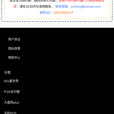
如涉及作品内容、版权和其它问题，
本站不对内容传播行为承担赔偿责
任！
请在30日内与本网联系。
“
联系邮箱：enofun@foxmail.com
联系QQ：
2861666504
！
用户协议
隐私政策
帮助中心
分类
60s看世界
POS支付圈
大嘉购plus
手机POS