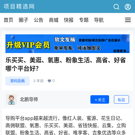
项目精选网
首页
圈子
公告
商城
快报
专题
导航
乐买买、美逛、氧惠、粉象生活、高省、好省
哪个平台好？
0
首码投稿
3 年前
北鹏导师
关注
私信
导购平台app越来越流行，像红人装、蜜源、花生日记、
高佣联盟、氧惠、乐买买、美逛、省钱快报、云集，立购
联盟、粉象生活、高省、好省、唯享客、吉象优选等众多