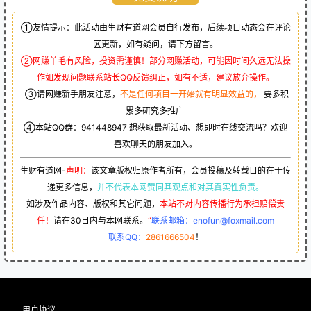
①友情提示：此活动由生财有道网会员自行发布，后续项目动态会在评论
区更新，如有疑问，请下方留言。
②网赚羊毛有风险，投资需谨慎！部分网赚活动，可能因时间久远无法操
作如发现问题联系站长QQ反馈纠正，如有不适，建议放弃操作。
③请网赚新手朋友注意，
不是任何项目一开始就有明显效益的，
要多积
累多研究多推广
④本站QQ群：
941448947
想获取最新活动、想即时在线交流吗？欢迎
喜欢聊天的朋友加入。
生财有道网-
声明：
该文章版权归原作者所有，会员投稿及转载目的在于传
递更多信息，
并不代表本网赞同其观点和对其真实性负责。
如涉及作品内容、版权和其它问题，
本站不对内容传播行为承担赔偿责
任！
请在30日内与本网联系。
“
联系邮箱：enofun@foxmail.com
联系QQ：
2861666504
！
用户协议