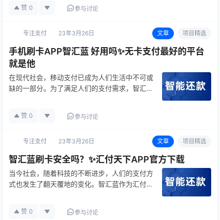
性高，费率低，客服服务优秀，因此备受广大商
赞
0
参与讨论
户和用户的欢迎。 首先，智汇蓝支持多种支付
方式，如扫码支付、快捷支付、刷…
专注支付
23年3月26日
文章
项目精选
手机刷卡APP智汇蓝 好用吗✨无卡支付最好的平台
就是他
在现代社会，移动支付已成为人们生活中不可或
缺的一部分。为了满足人们的支付需求，智汇蓝
应运而生。智汇蓝是一款汇付旗下的支付软件，
为商户和用户提供了更加便捷、安全、稳定的支
赞
0
参与讨论
付服务。下面，我们来看看智汇蓝的亮点在哪
里。 首先，智汇蓝支持多种支付方…
专注支付
23年3月26日
文章
项目精选
智汇蓝刷卡安全吗？✨汇付天下APP官方下载
当今社会，随着科技的不断进步，人们的支付方
式也发生了翻天覆地的变化。智汇蓝作为汇付旗
下支付公司自主研发运营的一款便民金融服务
APP，深受广大商户和用户的喜爱。今天我们就
赞
0
参与讨论
来看看，智汇蓝的功能有哪些，为什么它是商户