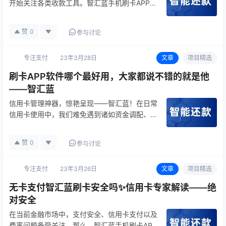
开始关注各类收款工具。智汇蓝手机刷卡APP作
为汇付旗下的支付公司自主研发运营的便民金融
服务APP，吸引了大量用户的关注。那么，智汇
赞
0
参与讨论
蓝APP到底安全吗？如何使用智汇蓝刷信用卡？
费率又如何？本文将为您一…
专注支付
23年3月28日
文章
项目精选
刷卡APP软件哪个最好用，大家都说不错的就是他
——智汇蓝
信用卡管理神器，惊艳呈现——智汇蓝！在日常
信用卡使用中，我们难免遇到诸如资金调配、防
止逾期、提高额度等问题。在应对这些挑战时，
我们需要一个优质的刷卡App来协助我们更加高
赞
0
参与讨论
效地管理信用卡。市场上虽然有众多刷卡App，
但…
专注支付
23年3月26日
文章
项目精选
无卡支付智汇蓝刷卡安全吗✨信用卡专家解读——绝
对安全
在当前金融市场中，支付安全、信用卡支付以及
费率问题备受关注。那么，智汇蓝手机刷卡APP