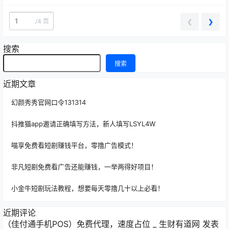
和用户的不二之选。 首先，智汇…
/
4 页
❮
❯
搜索
搜索
近期文章
幻颜秀秀官网口令131314
抖推猫app邀请正确填写方法，新人填写LSYL4W
喵享免费看短剧赚钱平台，零撸广告模式！
非凡短剧免费看广告还能赚钱，一举两得好项目！
小金牛短剧玩法教程，想要每天零撸几十以上必看！
近期评论
（佳付通手机POS）免费代理，速度占位 _ 生财有道网
发表