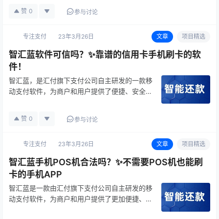
安全吗？费率如何？这里，让我们一起了解一
赞
0
参与讨论
下。 首先，智汇蓝APP的安全性得到了专业人
士的认可。作为一款上市支…
专注支付
23年3月26日
文章
项目精选
智汇蓝软件可信吗？✨靠谱的信用卡手机刷卡的软
件！
智汇蓝，是汇付旗下支付公司自主研发的一款移
动支付软件，为商户和用户提供了便捷、安全、
稳定的支付服务，备受业内人士和用户的好评。
智汇蓝具有多项优势，下面我们来逐一介绍。
赞
0
参与讨论
首先，智汇蓝支持多种支付方式，如扫码支付、
快捷支付、刷脸支付等，让商户和…
专注支付
23年3月26日
文章
项目精选
智汇蓝手机POS机合法吗？✨不需要POS机也能刷
卡的手机APP
智汇蓝是一款由汇付旗下支付公司自主研发的移
动支付软件，为商户和用户提供了更加便捷、安
全、稳定的支付服务。智汇蓝的功能丰富，安全