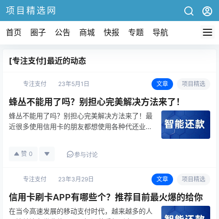
项目精选网
首页
圈子
公告
商城
快报
专题
导航
[专注支付]最近的动态
专注支付
23年5月1日
文章
项目精选
蜂丛不能用了吗？别担心完美解决方法来了！
蜂丛不能用了吗？别担心完美解决方法来了！最
近很多使用信用卡的朋友都想使用各种代还业
务，毕竟几乎每个人都用钱，如果能够不需要还
清信用卡还可以避免逾期，当然都不愿意还掉，
赞
0
参与讨论
毕竟手里的钱才是最重要的保障，还有很多不得
不使用代还，连最低还款额都无法达…
专注支付
23年3月29日
文章
项目精选
信用卡刷卡APP有哪些个？推荐目前最火爆的给你
在当今高速发展的移动支付时代，越来越多的人