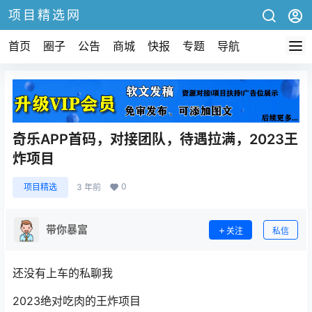
项目精选网
首页
圈子
公告
商城
快报
专题
导航
奇乐APP首码，对接团队，待遇拉满，2023王
炸项目
0
项目精选
3 年前
带你暴富
关注
私信
还没有上车的私聊我
2023绝对吃肉的王炸项目