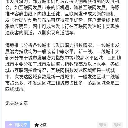
市发展潜力，部分城市仍可通过模式创新获得新的发展机
会，如互联网发展带来的新机遇，随着互联网发展，海豚
推卡客群由线下向线上迁徙，互联网发卡成为新的契机，
发卡行提早创新与布局可获得竞争优势，客户流量线上聚
集效应明显，网申可成为发卡行在互联网发达城市实现快
速获客的渠道，以期实现弯道超车。
海豚推卡分析各线城市卡发展潜力指数情况，一线城市发
展潜力指数均为一般或者中等水平，新一线、二线城市大
部分分布于城市发展潜力指数中等/较高水平区域，三四线
城市主要分布于城市发展潜力指数较高及以上水平，各线
城市互联网指数情况，互联网指数发达区域都是一线城
市，次发达区域多数是新一线城市，一般发达区域二线城
市占比多，不发达区域三线城市占比多，落后区域全是三
四线城市。
无关联文章
0
0
海报分享
收藏