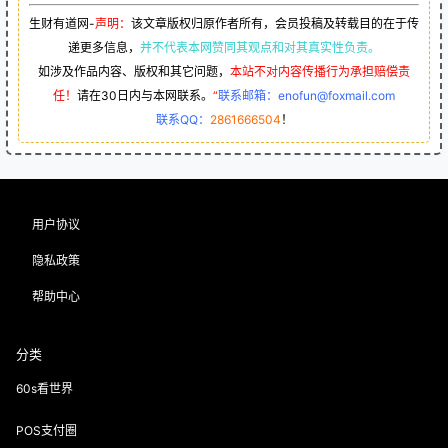
生财有道网-
声明：
该文章版权归原作者所有，会员投稿及转载目的在于传
递更多信息，
并不代表本网赞同其观点和对其真实性负责。
如涉及作品内容、版权和其它问题，
本站不对内容传播行为承担赔偿责
任！
请在30日内与本网联系。
“
联系邮箱：enofun@foxmail.com
联系QQ：
2861666504
！
用户协议
隐私政策
帮助中心
分类
60s看世界
POS支付圈