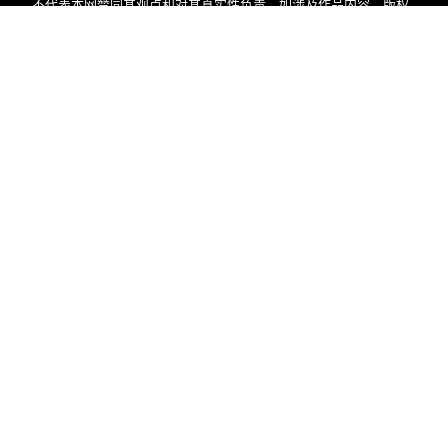
不代表本网赞同其观点和对其真实性负责。如涉及作品内容、版权
和其它问题，请在30日内与本网联系。
联系邮箱：enofun@foxmail.com
首页
专题
会员
搜索
菜单
我的
用户协议
隐私政策
帮助中心
近期文章
幻颜秀秀官网口令131314
抖推猫app邀请正确填写方法，新人填写LSYL4W
喵享免费看短剧赚钱平台，零撸广告模式！
非凡短剧免费看广告还能赚钱，一举两得好项目！
小金牛短剧玩法教程，想要每天零撸几十以上必看！