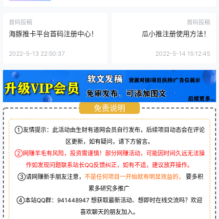
首码投稿
首码投稿
海豚推卡平台首码注册中心！
瓜小推注册使用方法！
2022-5-13 22:50:37
2022-5-14 15:12:45
免责说明
①友情提示：此活动由生财有道网会员自行发布，后续项目动态会在评论
区更新，如有疑问，请下方留言。
②网赚羊毛有风险，投资需谨慎！部分网赚活动，可能因时间久远无法操
作如发现问题联系站长QQ反馈纠正，如有不适，建议放弃操作。
③请网赚新手朋友注意，
不是任何项目一开始就有明显效益的，
要多积
累多研究多推广
④本站QQ群：
941448947
想获取最新活动、想即时在线交流吗？欢迎
喜欢聊天的朋友加入。