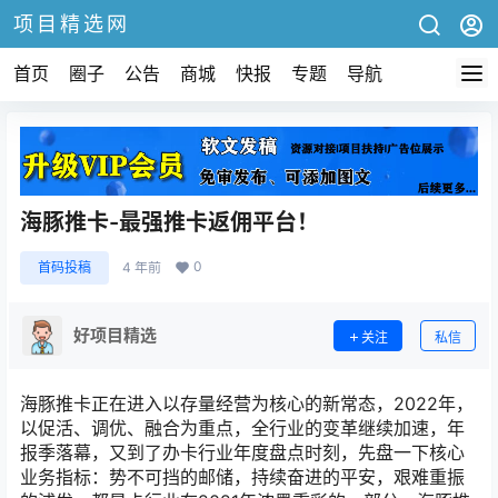
项目精选网
首页
圈子
公告
商城
快报
专题
导航
海豚推卡-最强推卡返佣平台！
0
首码投稿
4 年前
好项目精选
关注
私信
海豚推卡正在进入以存量经营为核心的新常态，2022年，
以促活、调优、融合为重点，全行业的变革继续加速，年
报季落幕，又到了办卡行业年度盘点时刻，先盘一下核心
业务指标：势不可挡的邮储，持续奋进的平安，艰难重振