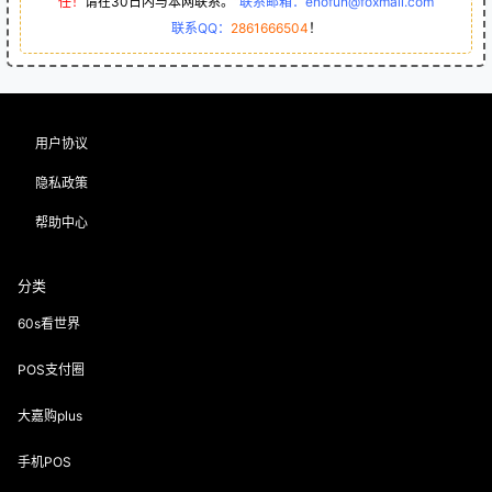
任！
请在30日内与本网联系。
“
联系邮箱：enofun@foxmail.com
联系QQ：
2861666504
！
用户协议
隐私政策
帮助中心
分类
60s看世界
POS支付圈
大嘉购plus
手机POS