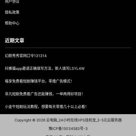
用户协议
隐私政策
帮助中心
近期文章
幻颜秀秀官网口令131314
抖推猫app邀请正确填写方法，新人填写LSYL4W
喵享免费看短剧赚钱平台，零撸广告模式！
非凡短剧免费看广告还能赚钱，一举两得好项目！
小金牛短剧玩法教程，想要每天零撸几十以上必看！
Copyright © 2026
云电脑_24小时在线VPS挂机宝_3-5元云服务器
豫ICP备15034583号-3