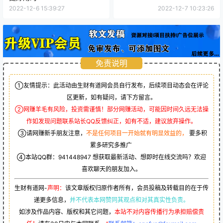
2022-12-6 15:39:27
2022-12-7 10:23:26
免责说明
①友情提示：此活动由生财有道网会员自行发布，后续项目动态会在评论
区更新，如有疑问，请下方留言。
②网赚羊毛有风险，投资需谨慎！部分网赚活动，可能因时间久远无法操
作如发现问题联系站长QQ反馈纠正，如有不适，建议放弃操作。
③请网赚新手朋友注意，
不是任何项目一开始就有明显效益的，
要多积
累多研究多推广
④本站QQ群：
941448947
想获取最新活动、想即时在线交流吗？欢迎
喜欢聊天的朋友加入。
生财有道网-
声明：
该文章版权归原作者所有，会员投稿及转载目的在于传
递更多信息，
并不代表本网赞同其观点和对其真实性负责。
如涉及作品内容、版权和其它问题，
本站不对内容传播行为承担赔偿责