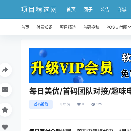
项目精选网
首页
圈子
公告
商城
首页
付费知识
项目精选
首码投稿
POS支付圈
每日美优/首码团队对接/趣味
0
125
首码投稿
4 年前