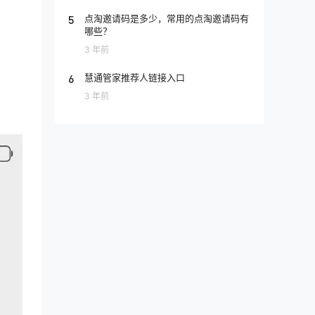
5
点淘邀请码是多少，常用的点淘邀请码有
哪些？
3 年前
6
慧通管家推荐人链接入口
3 年前