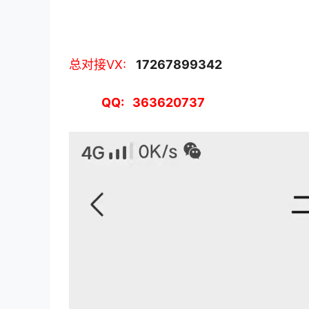
总对接VX:
17267899342
QQ: 363620737