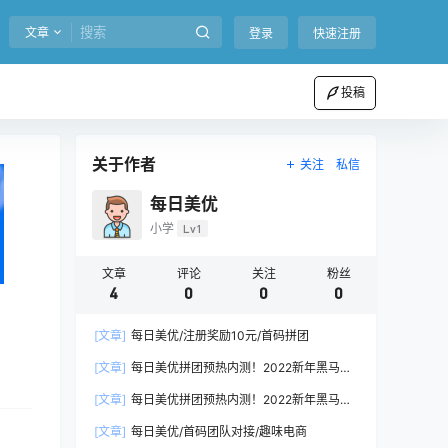
文章
登录
快速注册
投稿
关于作者
关注
私信
每日美优
小学
Lv1
文章
评论
关注
粉丝
4
0
0
0
[文章]
每日美优/注册奖励10元/首码拼团
[文章]
每日美优拼团预热内测！2022新年黑马项
目！
[文章]
每日美优拼团预热内测！2022新年黑马项
目！
[文章]
每日美优/首码团队对接/趣味电商