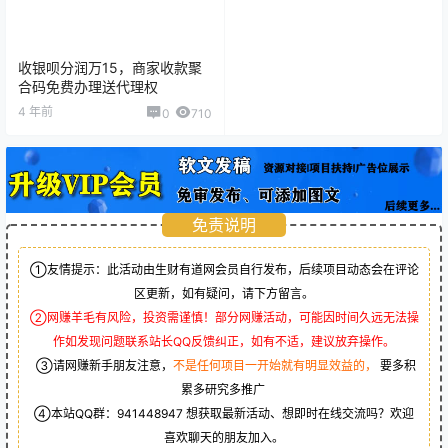
收银呗分润万15，商家收款聚
合码免费办理送代理权
4 年前
0
710
免责说明
①友情提示：此活动由生财有道网会员自行发布，后续项目动态会在评论
区更新，如有疑问，请下方留言。
②网赚羊毛有风险，投资需谨慎！部分网赚活动，可能因时间久远无法操
作如发现问题联系站长QQ反馈纠正，如有不适，建议放弃操作。
③请网赚新手朋友注意，
不是任何项目一开始就有明显效益的，
要多积
累多研究多推广
④本站QQ群：
941448947
想获取最新活动、想即时在线交流吗？欢迎
喜欢聊天的朋友加入。