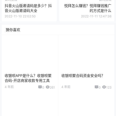
抖音火山版邀请码是多少？抖
悦拜怎么赚钱？悦拜赚钱推广
音火山版邀请码大全
的方式是什么
2022-11-10 22:02:50
2022-11-11 12:47:36
猜你喜欢
收银呗APP是什么？收银呗聚
收银呗聚合码资金安全吗？
合码-开店商家收款专用工具
4 年前
4 年前
0
261
0
123