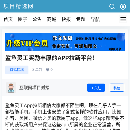
项目精选网
首页
圈子
公告
商城
快报
专题
导航
鲨鱼灵工奖励丰厚的APP拉新平台！
0
首码投稿
3 年前
互联网项目对接
关注
私信
鲨鱼灵工App拉新相信大家都不陌生吧，现在几乎人手一
部智能手机，手机上也安装了各式各样的软件应用，比如
抖音、美团、微信之类的就属于app，像这些app都需要不
断的获取新用户来保证这些app所属的企业正常运营，所