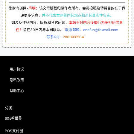
生财有道网-
声明：
该文章版权归原作者所有，会员投稿及转载目的在于传
递更多信息，
并不代表本网赞同其观点和对其真实性负责。
如涉及作品内容、版权和其它问题，
本站不对内容传播行为承担赔偿责
任！
请在30日内与本网联系。
“
联系邮箱：enofun@foxmail.com
联系QQ：
2861666504
！
用户协议
隐私政策
帮助中心
分类
60s看世界
POS支付圈