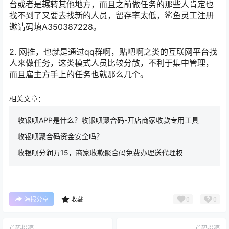
台或者是辗转其他地方，而且之前做任务的那些人肯定也
找不到了又要去找新的人员，留存率太低，鲨鱼灵工注册
邀请码填A350387228。
2. 网推，也就是通过qq群啊，贴吧啊之类的互联网平台找
人来做任务，这类模式人员比较分散，不利于集中管理，
而且雇主方手上的任务也就那么几个。
相关文章：
收银呗APP是什么？收银呗聚合码-开店商家收款专用工具
收银呗聚合码资金安全吗？
收银呗分润万15，商家收款聚合码免费办理送代理权
0
0
海报分享
收藏
首码投稿
首码投稿