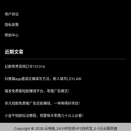
用户协议
隐私政策
帮助中心
近期文章
幻颜秀秀官网口令131314
抖推猫app邀请正确填写方法，新人填写LSYL4W
喵享免费看短剧赚钱平台，零撸广告模式！
非凡短剧免费看广告还能赚钱，一举两得好项目！
小金牛短剧玩法教程，想要每天零撸几十以上必看！
Copyright © 2026
云电脑_24小时在线VPS挂机宝_3-5元云服务器