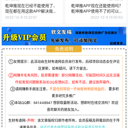
乾坤推现在已经不能使用了、
乾坤推APP现在还能使用吗？
现在都在用这款APP解决我们
乾坤推APP使用不了的可以换
的难题
平台了
2022-12-6 15:22:57
2022-12-6 15:50:53
免责说明
①友情提示：此活动由生财有道网会员自行发布，后续项目动态会在评论
区更新，如有疑问，请下方留言。
②网赚羊毛有风险，投资需谨慎！部分网赚活动，可能因时间久远无法操
作如发现问题联系站长QQ反馈纠正，如有不适，建议放弃操作。
③请网赚新手朋友注意，
不是任何项目一开始就有明显效益的，
要多积
累多研究多推广
④本站QQ群：
941448947
想获取最新活动、想即时在线交流吗？欢迎
喜欢聊天的朋友加入。
生财有道网-
声明：
该文章版权归原作者所有，会员投稿及转载目的在于传
递更多信息，
并不代表本网赞同其观点和对其真实性负责。