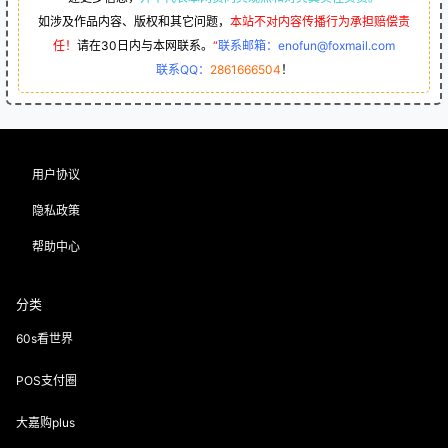
如涉及作品内容、版权和其它问题，
本站不对内容传播行为承担赔偿责
任！
请在30日内与本网联系。
“
联系邮箱：enofun@foxmail.com
联系QQ：
2861666504
！
用户协议
隐私政策
帮助中心
分类
60s看世界
POS支付圈
大嘉购plus