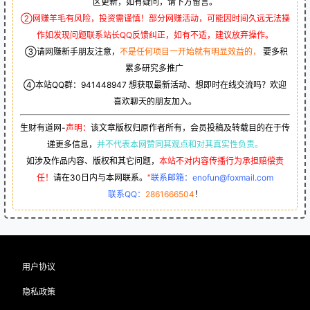
区更新，如有疑问，请下方留言。
②网赚羊毛有风险，投资需谨慎！部分网赚活动，可能因时间久远无法操
作如发现问题联系站长QQ反馈纠正，如有不适，建议放弃操作。
③请网赚新手朋友注意，
不是任何项目一开始就有明显效益的，
要多积
累多研究多推广
④本站QQ群：
941448947
想获取最新活动、想即时在线交流吗？欢迎
喜欢聊天的朋友加入。
生财有道网-
声明：
该文章版权归原作者所有，会员投稿及转载目的在于传
递更多信息，
并不代表本网赞同其观点和对其真实性负责。
如涉及作品内容、版权和其它问题，
本站不对内容传播行为承担赔偿责
任！
请在30日内与本网联系。
“
联系邮箱：enofun@foxmail.com
联系QQ：
2861666504
！
用户协议
隐私政策