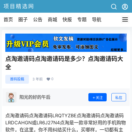
项目精选网
首页
圈子
公告
商城
快报
专题
导航
点淘邀请码点淘邀请码是多少？点淘邀请码大
全
0
首码投稿
3 年前
阳光的好的午后
关注
私信
点淘邀请码点淘邀请码LRQTYZBE点淘邀请码点淘邀请码
LRDCAHGN或LR6J27N4点淘是一款非常好用的手机购物
软件，在这里，你不用纠结买什么，买哪样，一切都有主