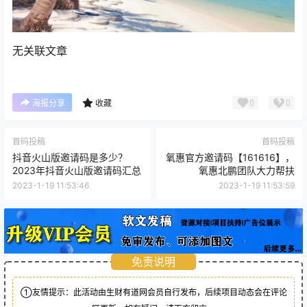
无关联文章
0
0
海报分享
收藏
首码投稿
首码投稿
抖音火山版邀请码是多少？
氧惠官方邀请码【161616】，
2023年抖音火山版邀请码汇总
氧惠北鹏团队大力帮扶
2023-1-19 11:53:46
2023-1-19 11:53:59
免责说明
①友情提示：此活动由生财有道网会员自行发布，后续项目动态会在评论