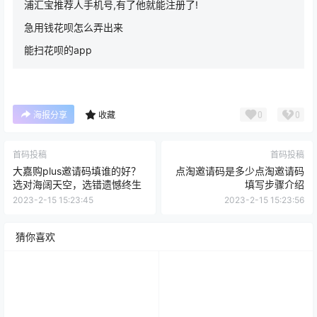
浦汇宝推荐人手机号,有了他就能注册了!
急用钱花呗怎么弄出来
能扫花呗的app
0
0
海报分享
收藏
首码投稿
首码投稿
大嘉购plus邀请码填谁的好？
点淘邀请码是多少点淘邀请码
选对海阔天空，选错遗憾终生
填写步骤介绍
2023-2-15 15:23:45
2023-2-15 15:23:56
猜你喜欢