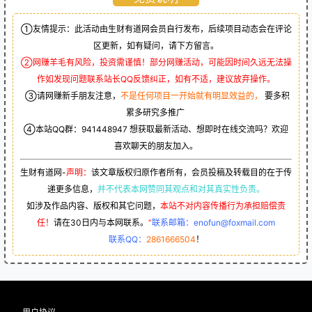
①友情提示：此活动由生财有道网会员自行发布，后续项目动态会在评论
区更新，如有疑问，请下方留言。
②网赚羊毛有风险，投资需谨慎！部分网赚活动，可能因时间久远无法操
作如发现问题联系站长QQ反馈纠正，如有不适，建议放弃操作。
③请网赚新手朋友注意，
不是任何项目一开始就有明显效益的，
要多积
累多研究多推广
④本站QQ群：
941448947
想获取最新活动、想即时在线交流吗？欢迎
喜欢聊天的朋友加入。
生财有道网-
声明：
该文章版权归原作者所有，会员投稿及转载目的在于传
递更多信息，
并不代表本网赞同其观点和对其真实性负责。
如涉及作品内容、版权和其它问题，
本站不对内容传播行为承担赔偿责
任！
请在30日内与本网联系。
“
联系邮箱：enofun@foxmail.com
联系QQ：
2861666504
！