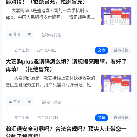
部对接！（拒绝冒充，拒绝冒充）
大嘉购plus是盛迪嘉公司的一款手机刷卡
app，中国人民银行支付牌照，一清正规手机
pos机。功能强大完善，是一款集移动收款、刷
脸收款、NFC收款、MPOS、大pos机、商家收
赞
0
参与讨论
款码为一体的app！首创线…
支付王总
23年3月6日
文章
首码投稿
大嘉购plus邀请码怎么填？请您擦亮眼睛，看好了
再填！（拒绝冒充）
大嘉购plus是一款支持线上支付快捷收款的
便民金融服务工具，用户只需填写身份证、姓
名、结算卡、信用咔等信息，即可实现信用咔收
款到账操作，无需网银，方便迅速。还支持在线
赞
0
参与讨论
申请信用咔，额度高、…
支付王总
23年2月27日
文章
首码投稿
瀚汇通安全可靠吗？合法合规吗？顶尖人士带您一
分钟了解真相！