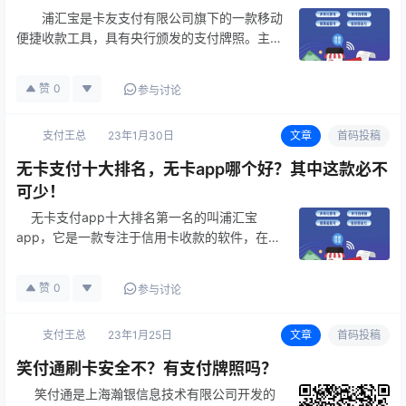
浦汇宝是卡友支付有限公司旗下的一款移动
便捷收款工具，具有央行颁发的支付牌照。主要
满足小微商户携带方便、随时收款的需求，提供
多种移动收款方式，快速到账，资金0风险。浦
赞
0
参与讨论
汇宝app是一款手机p…
支付王总
23年1月30日
文章
首码投稿
无卡支付十大排名，无卡app哪个好？其中这款必不
可少！
无卡支付app十大排名第一名的叫浦汇宝
app，它是一款专注于信用卡收款的软件，在冠
军宝座上名副其实。 浦汇宝是卡友支付官方
推出的智能手机pos应用，而卡友公司是持有中
赞
0
参与讨论
国人民银行颁发的支…
支付王总
23年1月25日
文章
首码投稿
笑付通刷卡安全不？有支付牌照吗？
笑付通是上海瀚银信息技术有限公司开发的