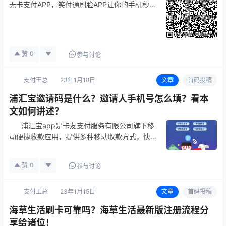
无卡支付APP，笑付通刷脸APP让你的手机秒变
POS机。上海瀚银信息技术有限公司是我国持有
支付业务许可证 （支付行业简称支付牌照）的
支付机构之一，笑付通是上海瀚银…
赞
0
参与讨论
支付王总
23年1月18日
文章
首码投稿
浦汇宝邀请码是什么？邀请人手机号怎么填？看本
文如何讲述？
浦汇宝app是卡友支付服务有限公司旗下移
动便捷收款应用，提供多种移动收款方式，快速
到账，新用户注册费率低还有奖励，卡友支付成
立于2003年，卡友支付公司是我g知名的第三方
赞
0
参与讨论
支付机构，2012年6月27…
支付王总
23年1月15日
文章
首码投稿
海草生活刷卡可靠吗？海草生活最新版注册流程分
享给诸位！