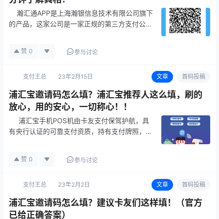
瀚汇通APP是上海瀚银信息技术有限公司旗下
的产品，这家公司是一家正规的第三方支付公
司，拥有央行颁发的正规支付牌照，使得瀚汇通
APP在支付行业中合法合规，安全可靠。 使
赞
0
参与讨论
用这款…
支付王总
23年2月15日
文章
首码投稿
浦汇宝邀请码怎么填？浦汇宝推荐人这么填，刷的
放心，用的安心，一切称心！！
浦汇宝手机POS机由卡友支付保驾护航，具
有央行认证的可靠支付资质，持有支付牌照，银
联认证支付系统，用户在收款时资金都是一次性
结算清楚，保护财产安全，双重认证，双重保
赞
0
参与讨论
护，所以使用浦汇宝没必要担心收款安全…
支付王总
23年2月2日
文章
首码投稿
浦汇宝邀请码怎么填？建议卡友们这样填！（官方
已给正确答案）