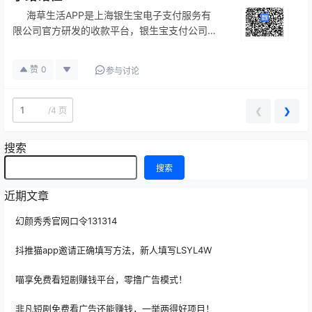
海草生活APP是上海银生宝电子支付服务有
限公司官方研发的收款平台，银生宝支付公司是
我国第三方支付机构之一，同时是中国支付清算
协会会员，银生宝许可证编号：
赞
0
参与讨论
Z2007731000010 ，业务类型属于互联…
/
4 页
❮
❯
搜索
搜索
近期文章
幻颜秀秀官网口令131314
抖推猫app邀请正确填写方法，新人填写LSYL4W
喵享免费看短剧赚钱平台，零撸广告模式！
非凡短剧免费看广告还能赚钱，一举两得好项目！